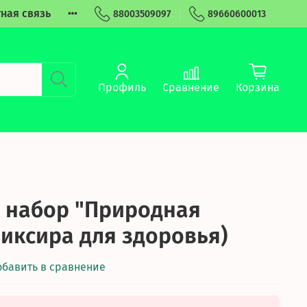
ная связь
88003509097
89660600013
Профиль
Сравнение
Корзина
 набор "Природная
ликсира для здоровья)
обавить в сравнение