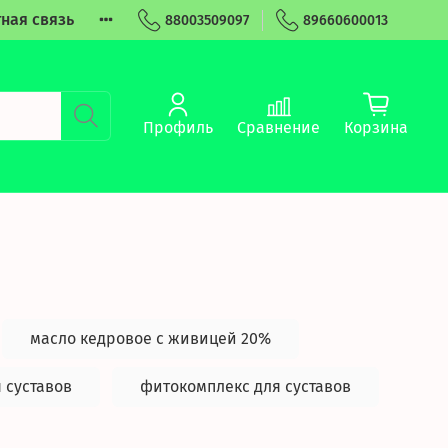
ная связь
88003509097
89660600013
Профиль
Сравнение
Корзина
масло кедровое с живицей 20%
 суставов
фитокомплекс для суставов