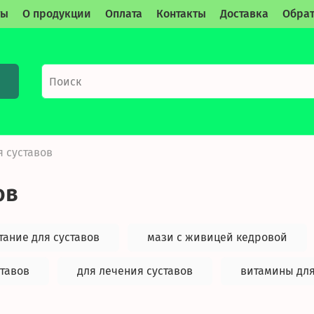
ты
О продукции
Оплата
Контакты
Доставка
Обрат
я суставов
ов
тание для суставов
мази с живицей кедровой
ставов
для лечения суставов
витамины для